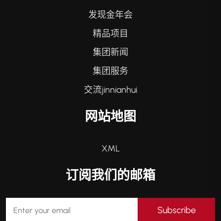
发现金年会
精品项目
集团新闻
集团服务
交流jinnianhui
网站地图
XML
订阅我们的邮箱
Subscribe