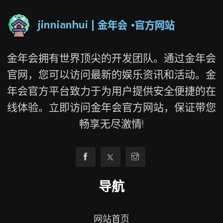
金年会拥有世界顶尖的开发团队。通过金年会
官网，您可以访问最新的娱乐资讯和活动。金
年会官方平台致力于为用户提供安全便捷的在
线体验。立即访问金年会官方网站，保证带您
畅享无尽激情!
导航
网站首页