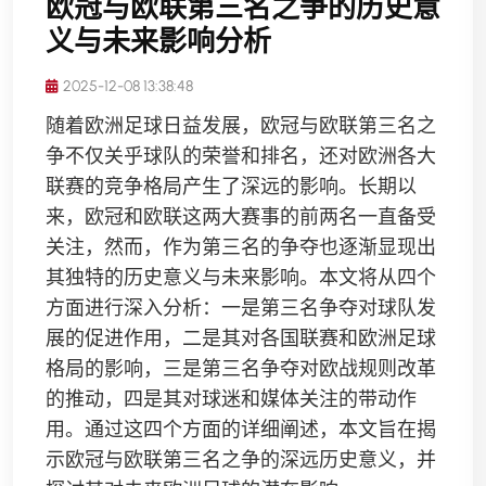
欧冠与欧联第三名之争的历史意
义与未来影响分析
2025-12-08 13:38:48
随着欧洲足球日益发展，欧冠与欧联第三名之
争不仅关乎球队的荣誉和排名，还对欧洲各大
联赛的竞争格局产生了深远的影响。长期以
来，欧冠和欧联这两大赛事的前两名一直备受
关注，然而，作为第三名的争夺也逐渐显现出
其独特的历史意义与未来影响。本文将从四个
方面进行深入分析：一是第三名争夺对球队发
展的促进作用，二是其对各国联赛和欧洲足球
格局的影响，三是第三名争夺对欧战规则改革
的推动，四是其对球迷和媒体关注的带动作
用。通过这四个方面的详细阐述，本文旨在揭
示欧冠与欧联第三名之争的深远历史意义，并