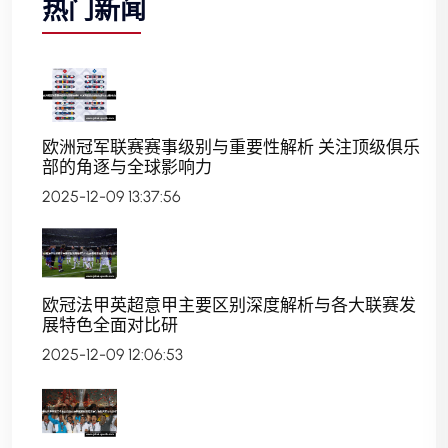
热门新闻
欧洲冠军联赛赛事级别与重要性解析 关注顶级俱乐
部的角逐与全球影响力
2025-12-09 13:37:56
欧冠法甲英超意甲主要区别深度解析与各大联赛发
展特色全面对比研
2025-12-09 12:06:53