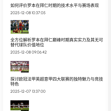
如何评价罗本在拜仁时期的技术水平与赛场表现
2025-12-08 10:37:05
全方位解析罗本在拜仁巅峰时期真实实力及其无可
替代球队价值地位
2025-12-08 09:06:42
探讨欧冠法甲英超意甲四大联赛的独特魅力与竞技
特色
2025-12-07 13:37:00