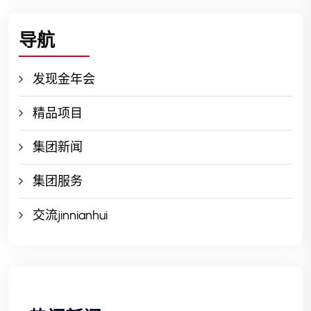
导航
发现金年会
精品项目
集团新闻
集团服务
交流jinnianhui