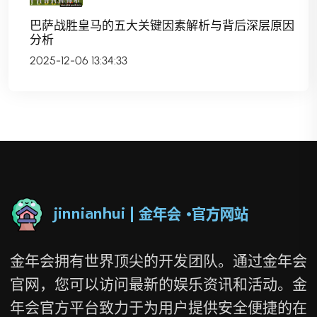
巴萨战胜皇马的五大关键因素解析与背后深层原因
分析
2025-12-06 13:34:33
金年会拥有世界顶尖的开发团队。通过金年会
官网，您可以访问最新的娱乐资讯和活动。金
年会官方平台致力于为用户提供安全便捷的在