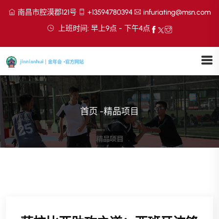
南昌市腔漠郡121号
+13594780394
infuriating@msn.com
上班时间: 早上9点 - 下午4点
首页
-
精品项目