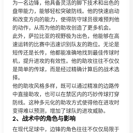
为一名边锋，他具备灵活的脚下技术和出色的
盘带能力，能够轻松突破防线。他的快速启动
和改变方向的能力，使得防守球员很难预判他
的动作，从而为他的助攻创造了更多机会。
此外，萨拉比亚的视野极为出色，他能够在高
速运转的比赛中迅速识别队友的跑位。无论是
短传还是长传，他都能准确地找到最佳传球时
机，提升进攻的有效性。他的助攻往往不仅仅
是简单的传球，而是经过精确计算后的战术选
择。
他的助攻风格多样，既可以通过精准的边路传
中直接助攻，也可以在禁区内的巧妙传球打穿
防线。这种多元化的助攻方式使得他在进攻时
变得难以预测，增加了球队的进攻威胁。
2、战术中的角色与影响
在现代足球中，边锋的角色往往不仅仅局限于