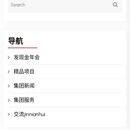
导航
发现金年会
精品项目
集团新闻
集团服务
交流jinnianhui