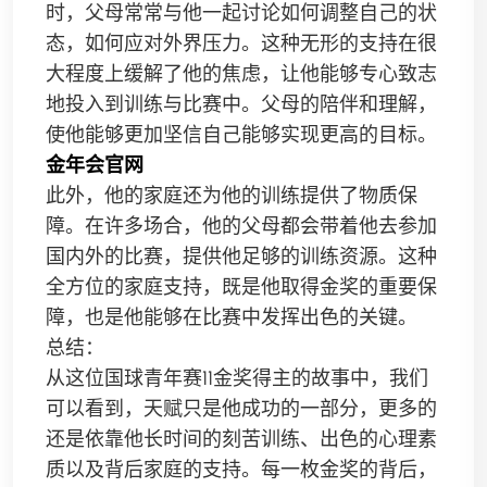
时，父母常常与他一起讨论如何调整自己的状
态，如何应对外界压力。这种无形的支持在很
大程度上缓解了他的焦虑，让他能够专心致志
地投入到训练与比赛中。父母的陪伴和理解，
使他能够更加坚信自己能够实现更高的目标。
金年会官网
此外，他的家庭还为他的训练提供了物质保
障。在许多场合，他的父母都会带着他去参加
国内外的比赛，提供他足够的训练资源。这种
全方位的家庭支持，既是他取得金奖的重要保
障，也是他能够在比赛中发挥出色的关键。
总结：
从这位国球青年赛11金奖得主的故事中，我们
可以看到，天赋只是他成功的一部分，更多的
还是依靠他长时间的刻苦训练、出色的心理素
质以及背后家庭的支持。每一枚金奖的背后，