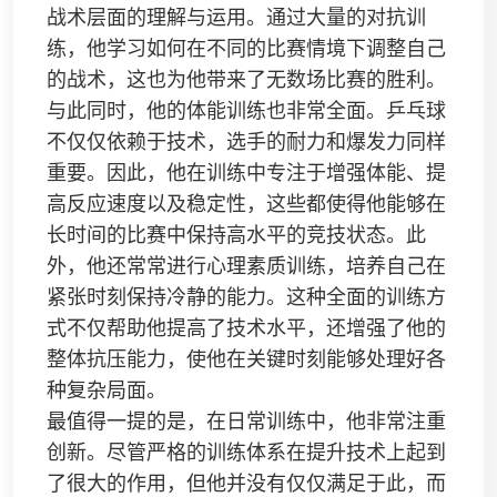
战术层面的理解与运用。通过大量的对抗训
练，他学习如何在不同的比赛情境下调整自己
的战术，这也为他带来了无数场比赛的胜利。
与此同时，他的体能训练也非常全面。乒乓球
不仅仅依赖于技术，选手的耐力和爆发力同样
重要。因此，他在训练中专注于增强体能、提
高反应速度以及稳定性，这些都使得他能够在
长时间的比赛中保持高水平的竞技状态。此
外，他还常常进行心理素质训练，培养自己在
紧张时刻保持冷静的能力。这种全面的训练方
式不仅帮助他提高了技术水平，还增强了他的
整体抗压能力，使他在关键时刻能够处理好各
种复杂局面。
最值得一提的是，在日常训练中，他非常注重
创新。尽管严格的训练体系在提升技术上起到
了很大的作用，但他并没有仅仅满足于此，而