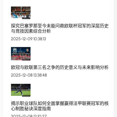
探究巴塞罗那至今未能问鼎欧联杯冠军的深层历史
与竞技因素综合分析
2025-12-09 10:38:13
欧冠与欧联第三名之争的历史意义与未来影响分析
2025-12-08 13:38:48
揭示职业球队如何全面掌握赢得法甲联赛冠军的核
心制胜秘诀深度指南
2025-12-08 12:10:27