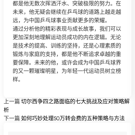
都是他无数次挥洒汗水、突破极限的努力。在
未来，他无疑会继续在乒乓球的道路上越走越
远，为中国乒乓球事业贡献更多的荣耀。
通过分析他的精彩表现与成长故事，我们可以
更加深刻地理解运动员成功的内在逻辑。无论
是技术的提高、训练的坚持，还是心理素质的
锻炼与家庭的支持，都是他不断追求卓越的重
要保障。未来的他，或许会成为中国乒乓球界
的又一颗璀璨明星，为年轻一代运动员树立榜
样。
上一篇
切尔西争四之路面临的七大挑战及应对策略解
析
下一篇
如何巧妙处理50万转会费的五种策略与方法