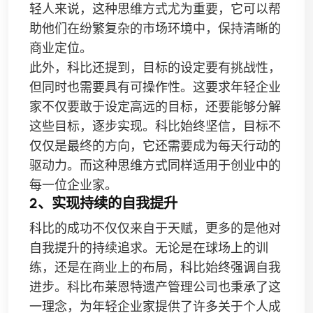
轻人来说，这种思维方式尤为重要，它可以帮
助他们在纷繁复杂的市场环境中，保持清晰的
商业定位。
此外，科比还提到，目标的设定要有挑战性，
但同时也需要具有可操作性。这要求年轻企业
家不仅要敢于设定高远的目标，还要能够分解
这些目标，逐步实现。科比始终坚信，目标不
仅仅是最终的方向，它还需要成为每天行动的
驱动力。而这种思维方式同样适用于创业中的
每一位企业家。
2、实现持续的自我提升
科比的成功不仅仅来自于天赋，更多的是他对
自我提升的持续追求。无论是在球场上的训
练，还是在商业上的布局，科比始终强调自我
进步。科比布莱恩特遗产管理公司也秉承了这
一理念，为年轻企业家提供了许多关于个人成