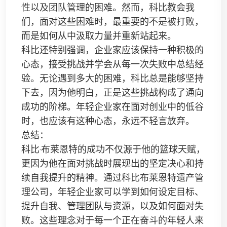
性以及团队管理的困难。然而，科比教会我
们，面对这些困难时，最重要的不是被打败，
而是如何从中汲取力量并重新站起来。
科比还特别强调，企业家应该保持一种积极的
心态，接受挑战并学会从每一次失败中总结经
验。无论遇到多大的困难，科比总是能够坚持
下去，因为他明白，正是这些挑战构成了通向
成功的阶梯。年轻企业家在面对创业中的低谷
时，也应该有这种心态，永远不轻言放弃。
总结：
科比·布莱恩特的成功不仅源于他的篮球天赋，
更因为他在面对挑战时展现出的坚定决心和持
续自我提升的精神。通过科比布莱恩特遗产管
理公司，年轻企业家可以学到如何设定目标、
提升自我、管理团队与资源，以及如何面对失
败。这些理念对于每一个正在奋斗的年轻人来