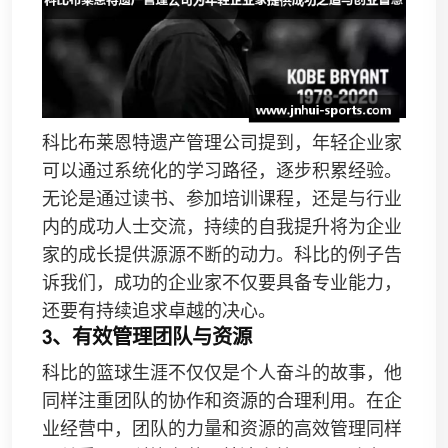
科比布莱恩特遗产管理公司提到，年轻企业家
可以通过系统化的学习路径，逐步积累经验。
无论是通过读书、参加培训课程，还是与行业
内的成功人士交流，持续的自我提升将为企业
家的成长提供源源不断的动力。科比的例子告
诉我们，成功的企业家不仅要具备专业能力，
还要有持续追求卓越的决心。
3、有效管理团队与资源
科比的篮球生涯不仅仅是个人奋斗的故事，他
同样注重团队的协作和资源的合理利用。在企
业经营中，团队的力量和资源的高效管理同样