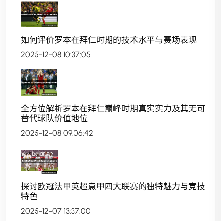
如何评价罗本在拜仁时期的技术水平与赛场表现
2025-12-08 10:37:05
全方位解析罗本在拜仁巅峰时期真实实力及其无可
替代球队价值地位
2025-12-08 09:06:42
探讨欧冠法甲英超意甲四大联赛的独特魅力与竞技
特色
2025-12-07 13:37:00