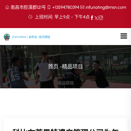
南昌市腔漠郡121号
+13594780394
infuriating@msn.com
上班时间: 早上9点 - 下午4点
首页
-
精品项目