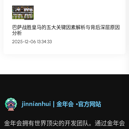
巴萨战胜皇马的五大关键因素解析与背后深层原因
分析
2025-12-06 13:34:33
金年会拥有世界顶尖的开发团队。通过金年会