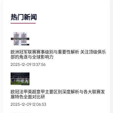
热门新闻
欧洲冠军联赛赛事级别与重要性解析 关注顶级俱乐
部的角逐与全球影响力
2025-12-09 13:37:56
欧冠法甲英超意甲主要区别深度解析与各大联赛发
展特色全面对比研
2025-12-09 12:06:53