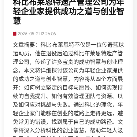
科比布莱恩特遗产管理公司为年
轻企业家提供成功之道与创业智
慧
2025-05-21 12:26:06
文章摘要：科比·布莱恩特不仅是一位传奇篮球
运动员，他在退役后通过科比布莱恩特遗产管
理公司，传递了许多宝贵的成功智慧与创业理
念。本文将详细探讨该公司为年轻企业家提供
的成功之道与创业智慧，内容将从四个方面展
开：如何树立坚定的目标与愿景、如何实现持
续的自我提升、如何有效管理团队与资源、以
及如何应对挑战与失败。通过科比的理念，年
轻企业家们能够在创业的道路上走得更远，避
免常见的错误，找到属于自己的成功路径。文
章将深入分析科比的创业智慧，帮助年轻人汲