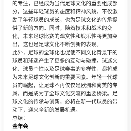
的专注，已经成为当代足球文化的重要组成部
分。这些年轻球员的态度和精神风貌，不仅激
励了年轻球员的成长，也为足球文化的传承提
供了新的方向。同时，随着技术和战术的变
化，未来足球比赛的观赏性和娱乐性将更加突
出，这也是足球文化不断创新的表现。
此外，足球的全球化也促使不同文化背景下的
球员和球迷产生了更多的互动与碰撞。球迷文
化、球员个性以及足球赛事的多样性，都将成
为未来足球文化创新的重要因素。年轻一代球
员的崛起，让足球不再仅仅是欧洲和南美的专
属，而是成为了全球文化交流的重要桥梁。足
球文化的传承与创新，必将在新一代球员的带
动下，迎来全新的发展机遇。
总结：
金年会