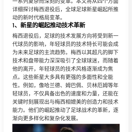
一系列复杂而深刻的变革。本文将从四个方面
详细探讨梅西退役后，全球足球新星崛起所推
动的新时代格局变革。
1、新星的崛起推动技术革新
梅西退役后，足球的技术发展方向将受到新一
代球员的影响，年轻球员的技术特长可能会成
为未来足球的主流趋势。梅西以其超凡的脚下
技术和盘带能力深深吸引了全球球迷，而随着
他的离开，年轻球员的技术风格逐渐成为焦
点。这些新星大多具有更强的多面性和全能
性。例如，像哈兰德、姆巴佩、贝林厄姆等年
轻球员，不仅具备出色的速度和力量，还能在
关键时刻展现出与梅西相媲美的创造力和技术
能力。他们的崛起推动了足球战术的革新，逐
渐向更多样化和复杂化发展。