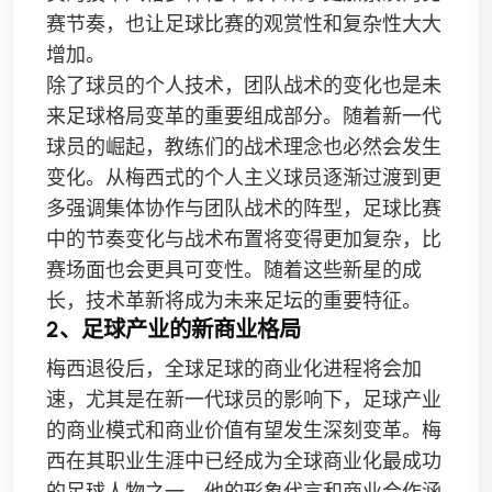
赛节奏，也让足球比赛的观赏性和复杂性大大
增加。
除了球员的个人技术，团队战术的变化也是未
来足球格局变革的重要组成部分。随着新一代
球员的崛起，教练们的战术理念也必然会发生
变化。从梅西式的个人主义球员逐渐过渡到更
多强调集体协作与团队战术的阵型，足球比赛
中的节奏变化与战术布置将变得更加复杂，比
赛场面也会更具可变性。随着这些新星的成
长，技术革新将成为未来足坛的重要特征。
2、足球产业的新商业格局
梅西退役后，全球足球的商业化进程将会加
速，尤其是在新一代球员的影响下，足球产业
的商业模式和商业价值有望发生深刻变革。梅
西在其职业生涯中已经成为全球商业化最成功
的足球人物之一，他的形象代言和商业合作涵