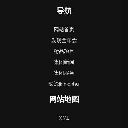
导航
网站首页
发现金年会
精品项目
集团新闻
集团服务
交流jinnianhui
网站地图
XML