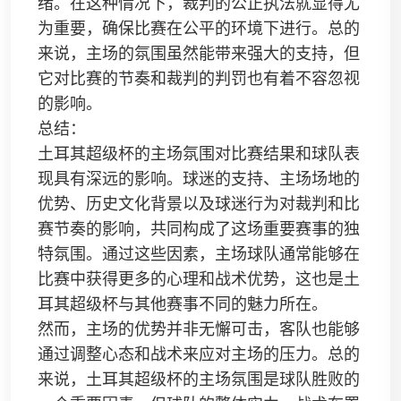
绪。在这种情况下，裁判的公正执法就显得尤
为重要，确保比赛在公平的环境下进行。总的
来说，主场的氛围虽然能带来强大的支持，但
它对比赛的节奏和裁判的判罚也有着不容忽视
的影响。
总结：
土耳其超级杯的主场氛围对比赛结果和球队表
现具有深远的影响。球迷的支持、主场场地的
优势、历史文化背景以及球迷行为对裁判和比
赛节奏的影响，共同构成了这场重要赛事的独
特氛围。通过这些因素，主场球队通常能够在
比赛中获得更多的心理和战术优势，这也是土
耳其超级杯与其他赛事不同的魅力所在。
然而，主场的优势并非无懈可击，客队也能够
通过调整心态和战术来应对主场的压力。总的
来说，土耳其超级杯的主场氛围是球队胜败的