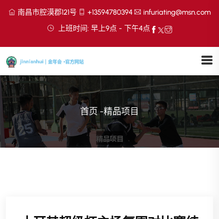
南昌市腔漠郡121号
+13594780394
infuriating@msn.com
上班时间: 早上9点 - 下午4点
首页
-
精品项目