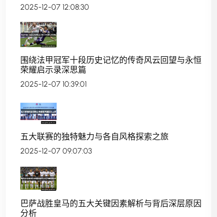
2025-12-07 12:08:30
围绕法甲冠军十段历史记忆的传奇风云回望与永恒
荣耀启示录深思篇
2025-12-07 10:39:01
五大联赛的独特魅力与各自风格探索之旅
2025-12-07 09:07:03
巴萨战胜皇马的五大关键因素解析与背后深层原因
分析