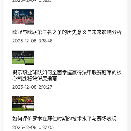
2025-12-09 10:38:13
欧冠与欧联第三名之争的历史意义与未来影响分析
2025-12-08 13:38:48
揭示职业球队如何全面掌握赢得法甲联赛冠军的核
心制胜秘诀深度指南
2025-12-08 12:10:27
如何评价罗本在拜仁时期的技术水平与赛场表现
2025-12-08 10:37:05