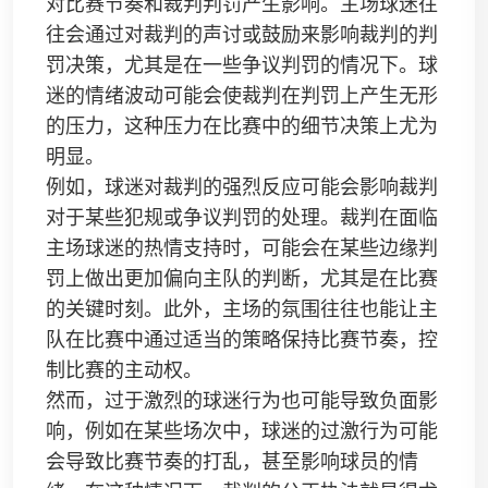
对比赛节奏和裁判判罚产生影响。主场球迷往
往会通过对裁判的声讨或鼓励来影响裁判的判
罚决策，尤其是在一些争议判罚的情况下。球
迷的情绪波动可能会使裁判在判罚上产生无形
的压力，这种压力在比赛中的细节决策上尤为
明显。
例如，球迷对裁判的强烈反应可能会影响裁判
对于某些犯规或争议判罚的处理。裁判在面临
主场球迷的热情支持时，可能会在某些边缘判
罚上做出更加偏向主队的判断，尤其是在比赛
的关键时刻。此外，主场的氛围往往也能让主
队在比赛中通过适当的策略保持比赛节奏，控
制比赛的主动权。
然而，过于激烈的球迷行为也可能导致负面影
响，例如在某些场次中，球迷的过激行为可能
会导致比赛节奏的打乱，甚至影响球员的情