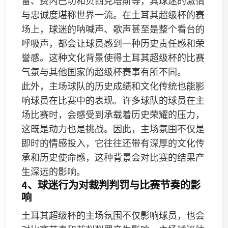
雷、费内巴切和贝西克塔斯等，其球迷的激情
与忠诚度堪称世界一流。在土耳其超级杯的赛
场上，球迷的呐喊声、歌声甚至是整个看台的
呼吸声，都会让球员感到一种历史责任感和荣
誉感。这种文化背景使得土耳其超级杯的比赛
气氛与其他国家的超级杯赛事有所不同。
此外，主场球队的历史成绩和文化传统也能影
响球员在比赛中的表现。许多球队的球员在主
场比赛时，会感受到承载着历史荣耀的压力，
这既是动力也是挑战。因此，主场氛围不仅是
即时的情感投入，它往往还带有深厚的文化传
承和历史使命感，这种背景会对比赛的结果产
生深远的影响。
4、球迷行为对裁判判罚与比赛节奏的影
响
土耳其超级杯的主场氛围不仅影响球员，也会