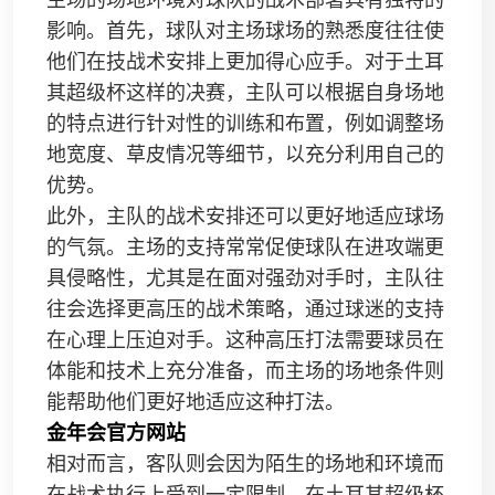
影响。首先，球队对主场球场的熟悉度往往使
他们在技战术安排上更加得心应手。对于土耳
其超级杯这样的决赛，主队可以根据自身场地
的特点进行针对性的训练和布置，例如调整场
地宽度、草皮情况等细节，以充分利用自己的
优势。
此外，主队的战术安排还可以更好地适应球场
的气氛。主场的支持常常促使球队在进攻端更
具侵略性，尤其是在面对强劲对手时，主队往
往会选择更高压的战术策略，通过球迷的支持
在心理上压迫对手。这种高压打法需要球员在
体能和技术上充分准备，而主场的场地条件则
能帮助他们更好地适应这种打法。
金年会官方网站
相对而言，客队则会因为陌生的场地和环境而
在战术执行上受到一定限制。在土耳其超级杯