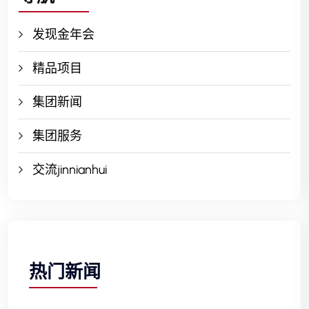
发现金年会
精品项目
集团新闻
集团服务
交流jinnianhui
热门新闻