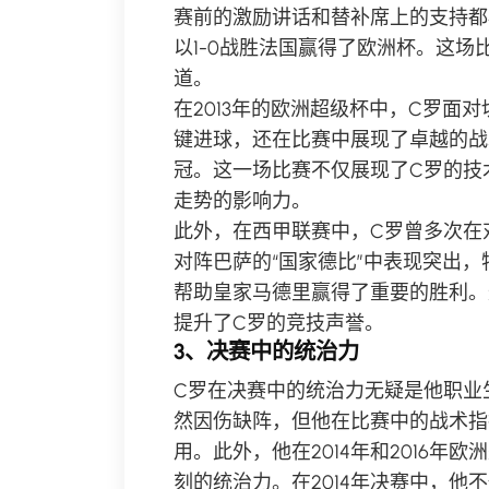
赛前的激励讲话和替补席上的支持都
以1-0战胜法国赢得了欧洲杯。这
道。
在2013年的欧洲超级杯中，C罗面
键进球，还在比赛中展现了卓越的战
冠。这一场比赛不仅展现了C罗的技
走势的影响力。
此外，在西甲联赛中，C罗曾多次在
对阵巴萨的“国家德比”中表现突出，
帮助皇家马德里赢得了重要的胜利。
提升了C罗的竞技声誉。
3、决赛中的统治力
C罗在决赛中的统治力无疑是他职业生
然因伤缺阵，但他在比赛中的战术指
用。此外，他在2014年和2016
刻的统治力。在2014年决赛中，