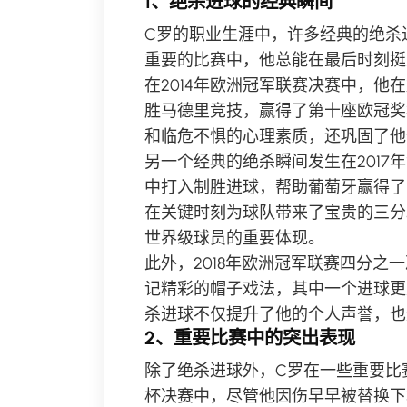
1、绝杀进球的经典瞬间
C罗的职业生涯中，许多经典的绝杀
重要的比赛中，他总能在最后时刻挺
在2014年欧洲冠军联赛决赛中，他
胜马德里竞技，赢得了第十座欧冠奖
和临危不惧的心理素质，还巩固了他
另一个经典的绝杀瞬间发生在2017
中打入制胜进球，帮助葡萄牙赢得了
在关键时刻为球队带来了宝贵的三分
世界级球员的重要体现。
此外，2018年欧洲冠军联赛四分之
记精彩的帽子戏法，其中一个进球更
杀进球不仅提升了他的个人声誉，也
2、重要比赛中的突出表现
除了绝杀进球外，C罗在一些重要比赛
杯决赛中，尽管他因伤早早被替换下