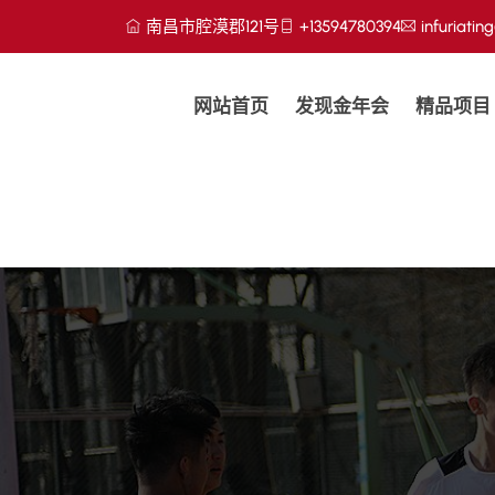
南昌市腔漠郡121号
+13594780394
infuriati
网站首页
发现金年会
精品项目