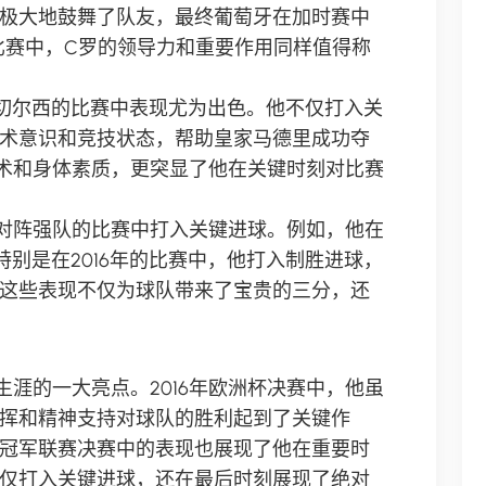
极大地鼓舞了队友，最终葡萄牙在加时赛中
场比赛中，C罗的领导力和重要作用同样值得称
对切尔西的比赛中表现尤为出色。他不仅打入关
术意识和竞技状态，帮助皇家马德里成功夺
术和身体素质，更突显了他在关键时刻对比赛
对阵强队的比赛中打入关键进球。例如，他在
特别是在2016年的比赛中，他打入制胜进球，
这些表现不仅为球队带来了宝贵的三分，还
涯的一大亮点。2016年欧洲杯决赛中，他虽
挥和精神支持对球队的胜利起到了关键作
年欧洲冠军联赛决赛中的表现也展现了他在重要时
他不仅打入关键进球，还在最后时刻展现了绝对