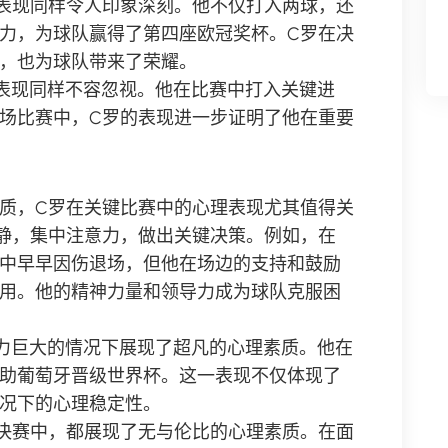
的表现同样令人印象深刻。他不仅打入两球，还
力，为球队赢得了第四座欧冠奖杯。C罗在决
，也为球队带来了荣耀。
的表现同样不容忽视。他在比赛中打入关键进
场比赛中，C罗的表现进一步证明了他在重要
质，C罗在关键比赛中的心理表现尤其值得关
静，集中注意力，做出关键决策。例如，在
比赛中早早因伤退场，但他在场边的支持和鼓励
用。他的精神力量和领导力成为球队克服困
压力巨大的情况下展现了超凡的心理素质。他在
助葡萄牙晋级世界杯。这一表现不仅体现了
况下的心理稳定性。
决赛中，都展现了无与伦比的心理素质。在面