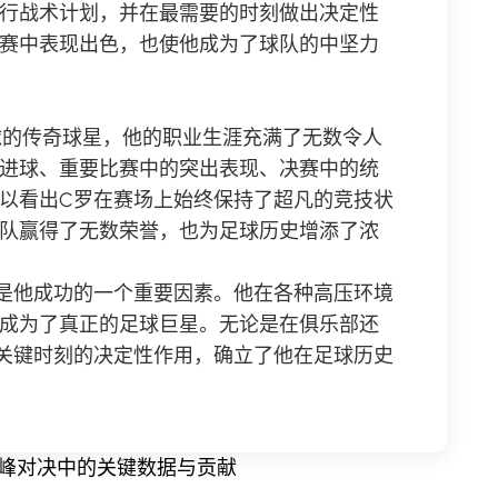
行战术计划，并在最需要的时刻做出决定性
赛中表现出色，也使他成为了球队的中坚力
球的传奇球星，他的职业生涯充满了无数令人
进球、重要比赛中的突出表现、决赛中的统
以看出C罗在赛场上始终保持了超凡的竞技状
队赢得了无数荣誉，也为足球历史增添了浓
是他成功的一个重要因素。他在各种高压环境
成为了真正的足球巨星。无论是在俱乐部还
关键时刻的决定性作用，确立了他在足球历史
巅峰对决中的关键数据与贡献