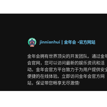
金年会拥有世界顶尖的开发团队。通过金
会官网，您可以访问最新的娱乐资讯和活
动。金年会官方平台致力于为用户提供安
便捷的在线体验。立即访问金年会官方网
站，保证带您畅享无尽激情!