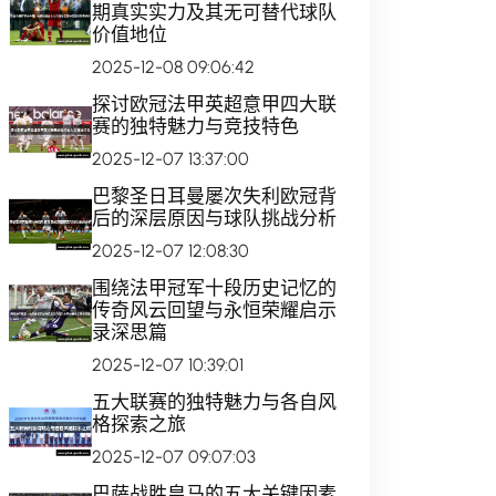
期真实实力及其无可替代球队
价值地位
2025-12-08 09:06:42
探讨欧冠法甲英超意甲四大联
赛的独特魅力与竞技特色
2025-12-07 13:37:00
巴黎圣日耳曼屡次失利欧冠背
后的深层原因与球队挑战分析
2025-12-07 12:08:30
围绕法甲冠军十段历史记忆的
传奇风云回望与永恒荣耀启示
录深思篇
2025-12-07 10:39:01
五大联赛的独特魅力与各自风
格探索之旅
2025-12-07 09:07:03
巴萨战胜皇马的五大关键因素