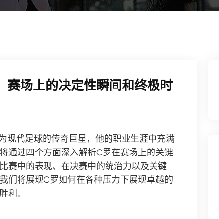
：赛场上的决定性瞬间和终极时
誉为现代足球的传奇巨星，他的职业生涯中充满
将通过四个方面深入解析C罗在赛场上的关键
比赛中的表现、在决赛中的统治力以及关键
我们将展现C罗如何在各种压力下展现卓越的
胜利。