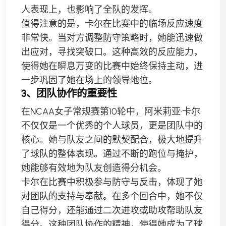
人表现上，也影响了全队的发挥。
值得注意的是，卡尔在比赛中的临场反应速度
非常快。当对方调整防守策略时，她能迅速做
出应对，寻找突破口。这种高效的反应能力，
使得她在瞬息万变的比赛中始终保持主动，进
一步巩固了她在场上的领导地位。
3、团队协作的重要性
在NCAA女子常规赛第10轮中，阿米莉亚·卡尔
不仅仅是一个优秀的个人球员，更是团队中的
核心。她与队友之间的默契配合，极大地提升
了球队的整体表现。通过不断的跑位与掩护，
她能够有效地为队友创造得分机会。
卡尔在比赛中积极参与防守与反击，体现了她
对团队的支持与奉献。在多个回合中，她不仅
自己得分，还能通过二次进攻或助攻帮助队友
得分。这种团队协作的精神，使得她成为了球