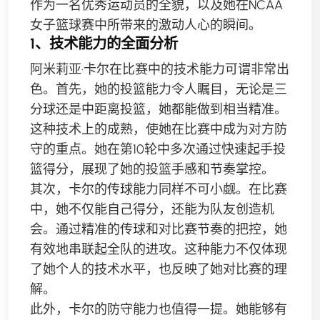
作为一名优秀运动员的全貌，以及她在NCAA
女子篮球赛中所带来的激动人心的瞬间。
1、技术能力的全面分析
阿米莉亚·卡尔在比赛中的技术能力可谓非常出
色。首先，她的投篮能力令人瞩目，无论是三
分球还是中距离投篮，她都能做到相当精准。
这种技术上的成熟，使她在比赛中成为对方防
守的重点。她在第10轮中多次通过快速起手投
篮得分，展现了她的投篮手感和节奏掌控。
其次，卡尔的传球能力同样不可小觑。在比赛
中，她不仅能自己得分，还能为队友创造机
会。通过精准的传球和对比赛节奏的把控，她
有效地串联起全队的进攻。这种能力不仅体现
了她个人的技术水平，也反映了她对比赛的理
解。
此外，卡尔的防守能力也值得一提。她能够有