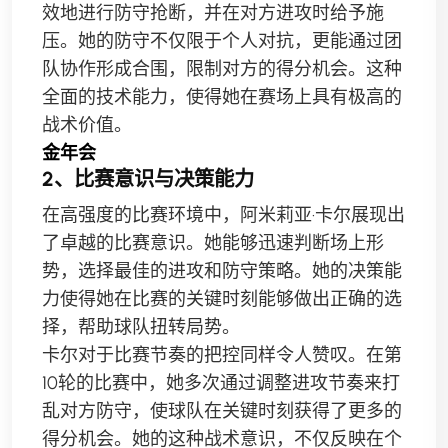
效地进行防守抢断，并在对方进攻时给予施
压。她的防守不仅限于个人对抗，更能通过团
队协作形成合围，限制对方的得分机会。这种
全面的技术能力，使得她在赛场上具有极高的
战术价值。
金年会
2、比赛意识与决策能力
在高强度的比赛环境中，阿米莉亚·卡尔展现出
了卓越的比赛意识。她能够迅速判断场上形
势，选择最佳的进攻和防守策略。她的决策能
力使得她在比赛的关键时刻能够做出正确的选
择，帮助球队扭转局势。
卡尔对于比赛节奏的把控同样令人赞叹。在第
10轮的比赛中，她多次通过调整进攻节奏来打
乱对方防守，使球队在关键时刻获得了更多的
得分机会。她的这种战术意识，不仅反映在个