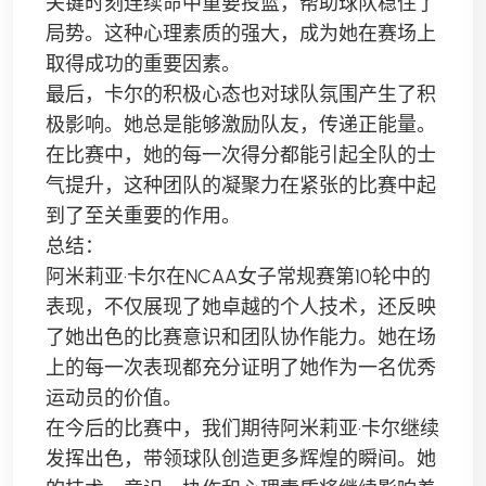
关键时刻连续命中重要投篮，帮助球队稳住了
局势。这种心理素质的强大，成为她在赛场上
取得成功的重要因素。
最后，卡尔的积极心态也对球队氛围产生了积
极影响。她总是能够激励队友，传递正能量。
在比赛中，她的每一次得分都能引起全队的士
气提升，这种团队的凝聚力在紧张的比赛中起
到了至关重要的作用。
总结：
阿米莉亚·卡尔在NCAA女子常规赛第10轮中的
表现，不仅展现了她卓越的个人技术，还反映
了她出色的比赛意识和团队协作能力。她在场
上的每一次表现都充分证明了她作为一名优秀
运动员的价值。
在今后的比赛中，我们期待阿米莉亚·卡尔继续
发挥出色，带领球队创造更多辉煌的瞬间。她