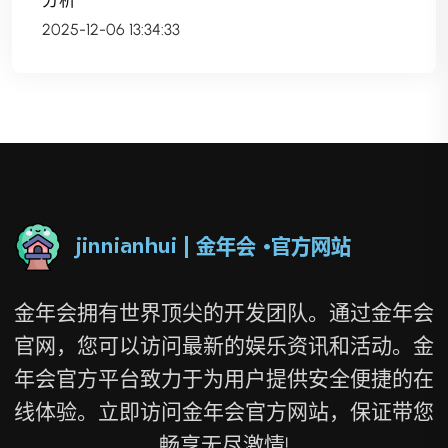
分析
2025-12-06 13:34:33
金年会拥有世界顶尖的开发团队。通过金年会
官网，您可以访问最新的娱乐资讯和活动。金
年会官方平台致力于为用户提供安全便捷的在
线体验。立即访问金年会官方网站，保证带您
畅享无尽激情!