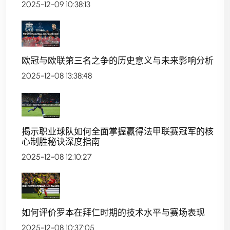
2025-12-09 10:38:13
欧冠与欧联第三名之争的历史意义与未来影响分析
2025-12-08 13:38:48
揭示职业球队如何全面掌握赢得法甲联赛冠军的核
心制胜秘诀深度指南
2025-12-08 12:10:27
如何评价罗本在拜仁时期的技术水平与赛场表现
2025-12-08 10:37:05