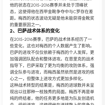
他的状态在2015-2016赛季并未处于顶峰状
态，这使得他在西甲金靴争夺中与C罗存在差
距。梅西的状态波动无疑是他未能获得金靴奖
的重要原因之一。
2、巴萨战术体系的变化
在2015-2016赛季，巴萨的战术体系经历了一
些变化，这也对梅西的个人数据产生了影响。
巴萨的进攻不仅仅依赖于梅西的个人发挥，更
加强调团队配合和整体进攻。在恩里克的战术
指导下，巴萨采取了更为均衡的攻防体系，强
调全队参与进攻，而梅西虽然依然是进攻的核
心之一，但整体上进攻方式更加多样化。
这种战术转型的结果是，梅西的进球数并未呈
现出以往那种一枝独秀的局面。梅西不再是单
纯的终结者，他的任务更多地是为队友创造机
会，组织进攻，这使得他在进球数上的竞争力