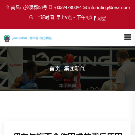
南昌市腔漠郡121号
+13594780394
infuriating@msn.com
上班时间: 早上9点 - 下午4点
首页
-
集团新闻