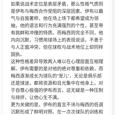
如果说战术定位是表层矛盾，那么性格气质则
是伊布与梅西合作受阻的深层因素。伊布以霸
气与自我著称，他在场上场下都希望成为领
袖，他的语言和行为充满强烈的个性，甚至带
有挑衅和冲撞的特质。而梅西则完全不同，他
内向沉默，习惯用球场上的表现说话，不善于
与人正面冲突，但在球权与战术地位上却同样
固执。
这种性格差异导致两人难以在心理层面互相理
解。伊布需要的是对他的绝对尊重和依赖，而
梅西逐渐成长为球队的“宠儿”，无论是俱乐部
还是球迷，都将资源和目光集中在他身上。对
于自尊心极强的伊布而言，这无疑是一种压制
与排挤，让他心生不满。
更为关键的是，伊布的直言不讳与梅西的低调
沉默形成了鲜明对照。在一次次球队的训练和