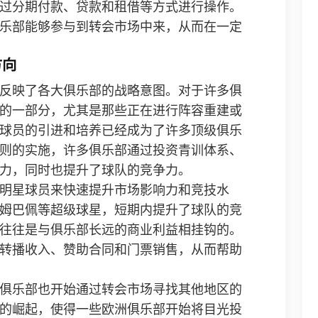
过分期付款、贷款和租借等方式进行操作。
乐部能够参与到转会市场中来，从而在一定
方向
反映了各大俱乐部的战略意图。对于许多俱
的一部分，尤其是那些正在进行阵容重建或
球员的引进和培养已经成为了许多顶级俱乐
则的实施，许多俱乐部通过投资青训体系、
力，同时也提升了球队的竞争力。
明星球员来快速提升市场影响力和竞技水
姆巴佩等超级球星，短期内提升了球队的竞
往往是与俱乐部长远的商业利益相挂钩的。
转播收入、赞助合同和门票销售，从而帮助
俱乐部也开始通过转会市场寻找其他地区的
的崛起，使得一些欧洲俱乐部开始将目光投