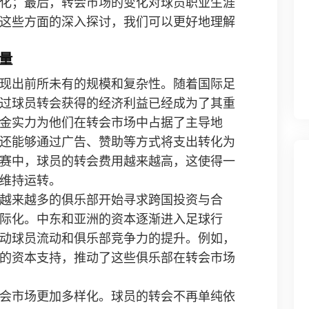
化；最后，转会市场的变化对球员职业生涯
这些方面的深入探讨，我们可以更好地理解
量
现出前所未有的规模和复杂性。随着国际足
过球员转会获得的经济利益已经成为了其重
金实力为他们在转会市场中占据了主导地
还能够通过广告、赞助等方式将支出转化为
赛中，球员的转会费用越来越高，这使得一
维持运转。
越来越多的俱乐部开始寻求跨国投资与合
际化。中东和亚洲的资本逐渐进入足球行
动球员流动和俱乐部竞争力的提升。例如，
的资本支持，推动了这些俱乐部在转会市场
会市场更加多样化。球员的转会不再单纯依