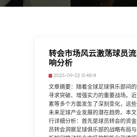
转会市场风云激荡球员流
响分析
2025-09-22 15:48:14
文章摘要：随着全球足球俱乐部间的
寻求突破、增强实力的重要战场。近
素等多个方面发生了深刻变化，这些
未来足球产业发展的潜在趋势。本文
行详细分析：首先是球员转会的资金
员转会洞察足球俱乐部的战略布局与