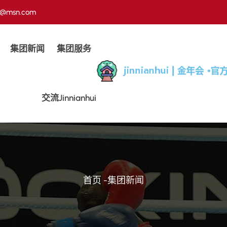
ng@msn.com
集团新闻
集团服务
交流jinnianhui
首页
-
集团新闻