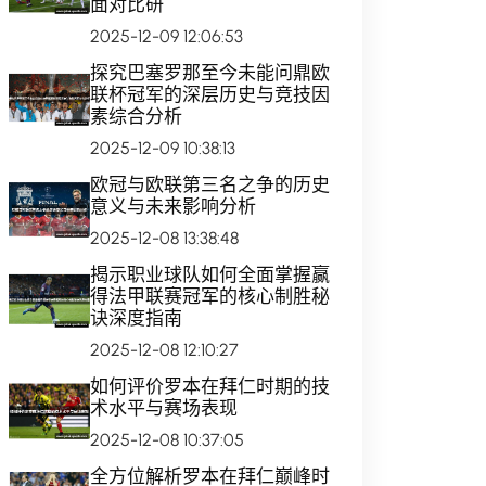
面对比研
2025-12-09 12:06:53
探究巴塞罗那至今未能问鼎欧
联杯冠军的深层历史与竞技因
素综合分析
2025-12-09 10:38:13
欧冠与欧联第三名之争的历史
意义与未来影响分析
2025-12-08 13:38:48
揭示职业球队如何全面掌握赢
得法甲联赛冠军的核心制胜秘
诀深度指南
2025-12-08 12:10:27
如何评价罗本在拜仁时期的技
术水平与赛场表现
2025-12-08 10:37:05
全方位解析罗本在拜仁巅峰时