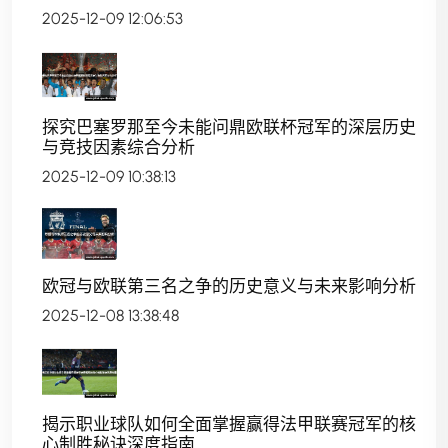
2025-12-09 12:06:53
探究巴塞罗那至今未能问鼎欧联杯冠军的深层历史
与竞技因素综合分析
2025-12-09 10:38:13
欧冠与欧联第三名之争的历史意义与未来影响分析
2025-12-08 13:38:48
揭示职业球队如何全面掌握赢得法甲联赛冠军的核
心制胜秘诀深度指南