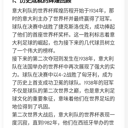
1、历史成就的辉煌回顾
意大利队的世界杯辉煌历程开始于1934年，那
时的意大利主办了世界杯并最终赢得了冠军。
球队在决赛中战胜了捷克斯洛伐克，成功捧起
了他们的首座世界杯奖杯。这一胜利标志着意
大利足球的崛起，也为接下来的几代球员树立
了一个伟大的榜样。
接下来的第二次夺冠则发生在1938年，意大利
队在法国举办的世界杯中再次展现了强大的实
力。球队在决赛中以4-2战胜了匈牙利，成为
了历史上首支成功卫冕的球队。1938年的冠军
不仅是球队的第二次世界之巅，也是意大利足
球文化的重要象征，意味着他们在世界足坛的
地位得到了巩固。
第二次世界大战后，意大利队的世界杯表现一
度沉寂，直到1982年，他们在西班牙举办的世