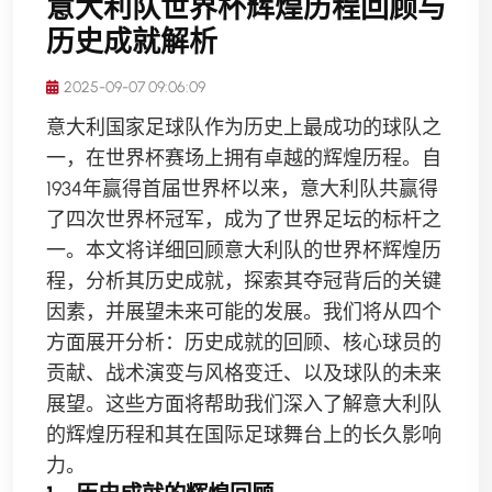
意大利队世界杯辉煌历程回顾与
历史成就解析
2025-09-07 09:06:09
意大利国家足球队作为历史上最成功的球队之
一，在世界杯赛场上拥有卓越的辉煌历程。自
1934年赢得首届世界杯以来，意大利队共赢得
了四次世界杯冠军，成为了世界足坛的标杆之
一。本文将详细回顾意大利队的世界杯辉煌历
程，分析其历史成就，探索其夺冠背后的关键
因素，并展望未来可能的发展。我们将从四个
方面展开分析：历史成就的回顾、核心球员的
贡献、战术演变与风格变迁、以及球队的未来
展望。这些方面将帮助我们深入了解意大利队
的辉煌历程和其在国际足球舞台上的长久影响
力。