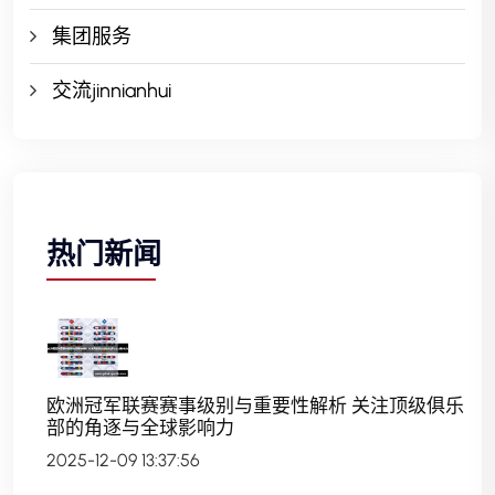
集团服务
交流jinnianhui
热门新闻
欧洲冠军联赛赛事级别与重要性解析 关注顶级俱乐
部的角逐与全球影响力
2025-12-09 13:37:56