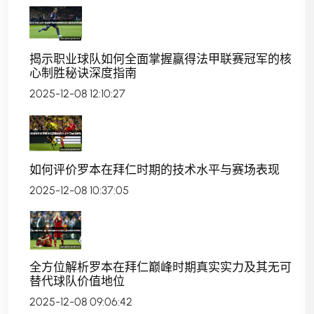
揭示职业球队如何全面掌握赢得法甲联赛冠军的核
心制胜秘诀深度指南
2025-12-08 12:10:27
如何评价罗本在拜仁时期的技术水平与赛场表现
2025-12-08 10:37:05
全方位解析罗本在拜仁巅峰时期真实实力及其无可
替代球队价值地位
2025-12-08 09:06:42