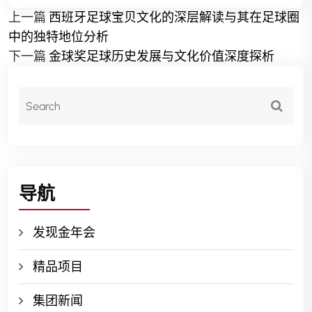
上一篇
西班牙足球宝贝文化的深层解读与其在足球圈
中的独特地位分析
下一篇
金球奖足球历史发展与文化价值深度探析
导航
发现金年会
精品项目
集团新闻