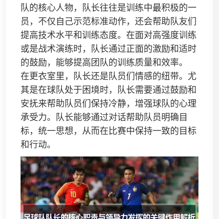
队的核心人物，队长往往是训练中最积极的一
员，不仅自己示范标准动作，还会帮助队友们
提高技术水平和训练态度。在面对高强度训练
或是战术演练时，队长通过正面的激励和适时
的鼓励，能够提高团队的训练质量和效率。
在更衣室里，队长还是队员们情感的纽带。尤
其是在球队处于困境时，队长需要通过鼓励和
安抚来帮助队员们保持冷静，增强球队的心理
承受力。队长能够通过对话帮助队员明确目
标，统一思想，从而在比赛中保持一致的目标
和行动。