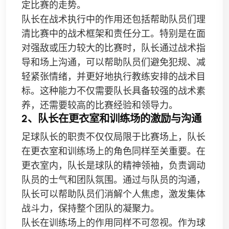
定比赛的走势。
队长在战术执行中的作用还包括帮助队员们理
清比赛中的战术框架和责任分工。特别是在面
对强敌或压力较大的比赛时，队长通过战术指
导和场上沟通，可以帮助队员们避免犯规、减
轻紧张情绪，并更好地执行教练安排的战术目
标。这种能力不仅需要队长具备较强的战术素
养，还需要较高的比赛经验和领导力。
2、队长在更衣室和训练场的激励与沟通
足球队长的职责不仅仅局限于比赛场上，队长
在更衣室和训练场上的角色同样至关重要。在
更衣室内，队长是球队的精神领袖，负责调动
队员的士气和团队氛围。通过与队员的沟通，
队长可以帮助队员们消解个人焦虑，激发集体
战斗力，保持整个团队的凝聚力。
队长在训练场上的作用同样不可忽视。作为球