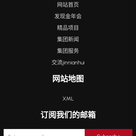
网站首页
发现金年会
精品项目
集团新闻
集团服务
交流jinnianhui
网站地图
XML
订阅我们的邮箱