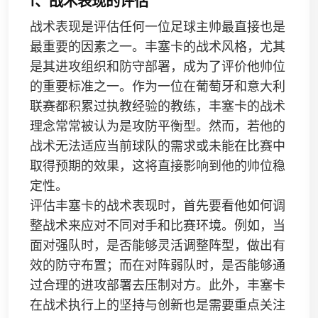
1、战术表现的评估
战术表现是评估任何一位足球主帅最直接也是
最重要的因素之一。丰塞卡的战术风格，尤其
是其进攻组织和防守部署，成为了评价他帅位
的重要标准之一。作为一位在葡萄牙和意大利
联赛都积累过执教经验的教练，丰塞卡的战术
理念常常被认为是攻防平衡型。然而，若他的
战术无法适应当前球队的需求或未能在比赛中
取得预期的效果，这将直接影响到他的帅位稳
定性。
评估丰塞卡的战术表现时，首先要看他如何调
整战术来应对不同对手和比赛环境。例如，当
面对强队时，是否能够灵活调整阵型，做出有
效的防守布置；而在对阵弱队时，是否能够通
过合理的进攻部署去压制对方。此外，丰塞卡
在战术执行上的坚持与创新也是需要重点关注