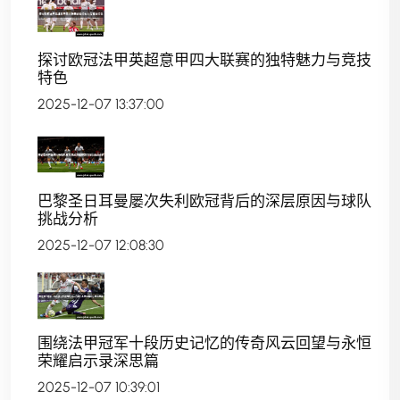
探讨欧冠法甲英超意甲四大联赛的独特魅力与竞技
特色
2025-12-07 13:37:00
巴黎圣日耳曼屡次失利欧冠背后的深层原因与球队
挑战分析
2025-12-07 12:08:30
围绕法甲冠军十段历史记忆的传奇风云回望与永恒
荣耀启示录深思篇
2025-12-07 10:39:01