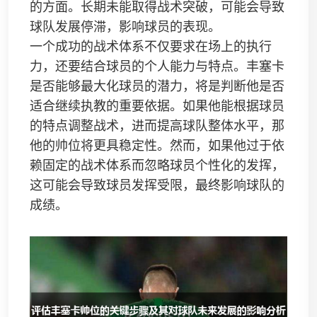
的方面。长期未能取得战术突破，可能会导致
球队发展停滞，影响球员的表现。
一个成功的战术体系不仅要求在场上的执行
力，还要结合球员的个人能力与特点。丰塞卡
是否能够最大化球员的潜力，将是判断他是否
适合继续执教的重要依据。如果他能根据球员
的特点调整战术，进而提高球队整体水平，那
他的帅位将更具稳定性。然而，如果他过于依
赖固定的战术体系而忽略球员个性化的发挥，
这可能会导致球员发挥受限，最终影响球队的
成绩。