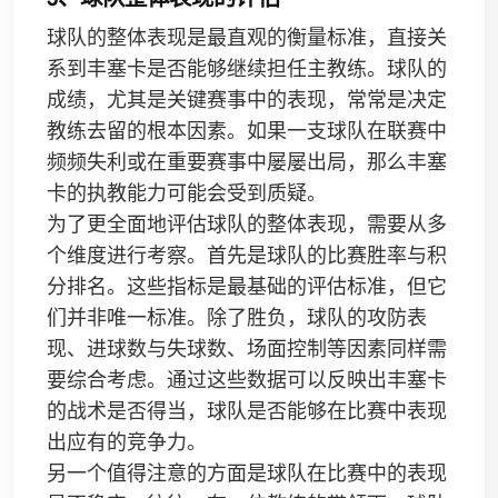
球队的整体表现是最直观的衡量标准，直接关
系到丰塞卡是否能够继续担任主教练。球队的
成绩，尤其是关键赛事中的表现，常常是决定
教练去留的根本因素。如果一支球队在联赛中
频频失利或在重要赛事中屡屡出局，那么丰塞
卡的执教能力可能会受到质疑。
为了更全面地评估球队的整体表现，需要从多
个维度进行考察。首先是球队的比赛胜率与积
分排名。这些指标是最基础的评估标准，但它
们并非唯一标准。除了胜负，球队的攻防表
现、进球数与失球数、场面控制等因素同样需
要综合考虑。通过这些数据可以反映出丰塞卡
的战术是否得当，球队是否能够在比赛中表现
出应有的竞争力。
另一个值得注意的方面是球队在比赛中的表现