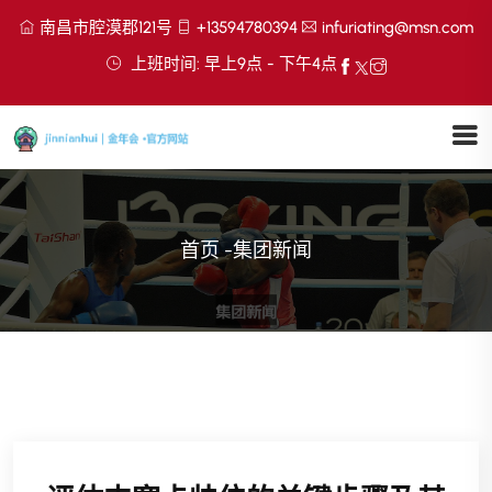
南昌市腔漠郡121号
+13594780394
infuriating@msn.com
上班时间: 早上9点 - 下午4点
首页
-
集团新闻