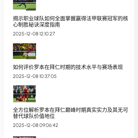
揭示职业球队如何全面掌握赢得法甲联赛冠军的核
心制胜秘诀深度指南
2025-12-08 12:10:27
如何评价罗本在拜仁时期的技术水平与赛场表现
2025-12-08 10:37:05
全方位解析罗本在拜仁巅峰时期真实实力及其无可
替代球队价值地位
2025-12-08 09:06:42