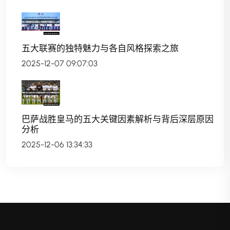
五大联赛的独特魅力与各自风格探索之旅
2025-12-07 09:07:03
巴萨战胜皇马的五大关键因素解析与背后深层原因
分析
2025-12-06 13:34:33