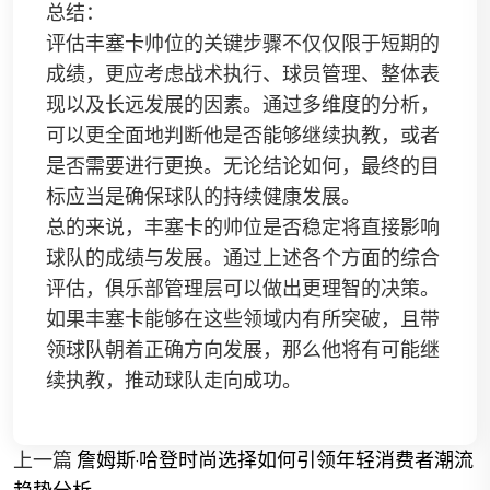
总结：
评估丰塞卡帅位的关键步骤不仅仅限于短期的
成绩，更应考虑战术执行、球员管理、整体表
现以及长远发展的因素。通过多维度的分析，
可以更全面地判断他是否能够继续执教，或者
是否需要进行更换。无论结论如何，最终的目
标应当是确保球队的持续健康发展。
总的来说，丰塞卡的帅位是否稳定将直接影响
球队的成绩与发展。通过上述各个方面的综合
评估，俱乐部管理层可以做出更理智的决策。
如果丰塞卡能够在这些领域内有所突破，且带
领球队朝着正确方向发展，那么他将有可能继
续执教，推动球队走向成功。
上一篇
詹姆斯·哈登时尚选择如何引领年轻消费者潮流