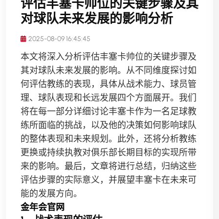
评估丰塞卡帅位的关键步骤及其
对球队未来发展的影响分析
2025-08-09 16:45:45
本文将深入分析评估丰塞卡帅位的关键步骤及
其对球队未来发展的影响。从不同维度探讨如
何评估教练的表现，具体从战术能力、球员管
理、球队表现和长远发展四个方面展开。我们
将在每一部分详细讨论丰塞卡作为一名足球教
练所面临的挑战，以及他的决策如何影响球队
的整体表现和未来规划。此外，还将分析教练
更换或持续执教对俱乐部长期目标的实现所带
来的影响。最后，文章将进行总结，归纳这些
评估步骤的实际意义，并展望丰塞卡在未来可
能的发展方向。
金年会官网