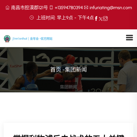
南昌市腔漠郡121号
+13594780394
infuriating@msn.com
上班时间: 早上9点 - 下午4点
首页
-
集团新闻