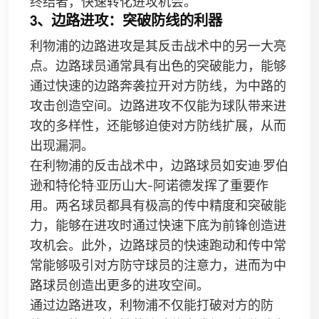
终结者，快速转化进攻机会。
3、边路进攻：突破防线的利器
利物浦的边路进攻是其反击战术中的另一大亮
点。边路球员通常具有出色的突破能力，能够
通过快速的边路奔袭拉开对方防线，为中路的
攻击创造空间。边路进攻不仅能为球队带来进
攻的多样性，还能够迫使对方防线扩展，从而
出现漏洞。
在利物浦的反击战术中，边路球员如安迪·罗伯
逊和特伦特·亚历山大-阿诺德发挥了重要作
用。两名球员都具有极高的传中精度和突破能
力，能够在进攻时通过快速下底为前锋创造进
攻机会。此外，边路球员的快速跑动和传中常
常能够吸引对方防守球员的注意力，进而为中
路球员创造出更多的进攻空间。
通过边路进攻，利物浦不仅能打破对方的防