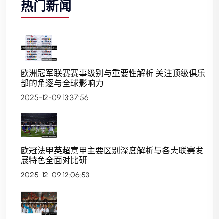
热门新闻
欧洲冠军联赛赛事级别与重要性解析 关注顶级俱乐
部的角逐与全球影响力
2025-12-09 13:37:56
欧冠法甲英超意甲主要区别深度解析与各大联赛发
展特色全面对比研
2025-12-09 12:06:53