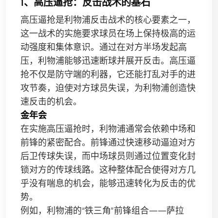
1、高压逼抢：反击战术的基石
高压逼抢是利物浦反击战术的核心要素之一，
这一战术的实施要求球员在场上保持极高的运
动强度和集体意识。通过在对方半场发起高
压，利物浦能够迅速断球并展开反击。高压逼
抢不仅是防守端的利器，它还能打乱对手的进
攻节奏，迫使对方球员失误，为利物浦创造快
速反击的机会。
金年会
在实施高压逼抢时，利物浦通常会依赖中场和
前锋的紧密配合。前锋通过快速移动逼迫对方
后卫传球失误，而中场球员则通过位置变化封
锁对方的传球线路。这种整体配合使得对方几
乎没有喘息的机会，能够迅速转化为反击的优
势。
例如，利物浦的“铁三角”前锋组合——萨拉