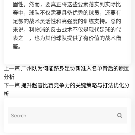
固性。然而，要真正将这些要素落实到实际比
赛中，球队不仅需要具备优秀的球员，还要有
足够的战术灵活性和高强度的训练支持。总的
来说，利物浦的反击战术不仅是现代足球的代
表之一，也为其他球队提供了有价值的战术借
鉴。
上一篇
广州队为何能跻身足协新准入名单背后的原因
分析
下一篇
提升赵睿比赛竞争力的关键策略与打法优化分
析