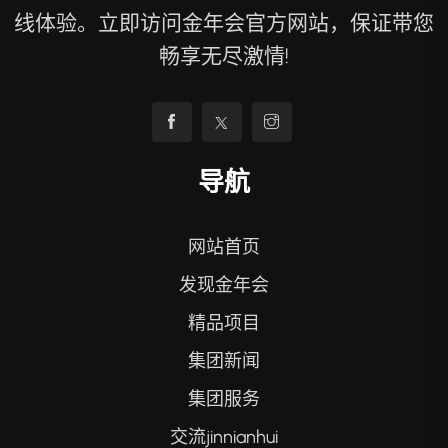
线体验。立即访问金年会官方网站，保证带您
畅享无尽激情!
导航
网站首页
发现金年会
精品项目
集团新闻
集团服务
交流jinnianhui