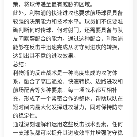
策，将球传递至最有威胁的区域。
此外，利物浦的快速进攻也要求前场球员具备
较强的决策能力和技术水平。球员们不仅要准
确判断何时传球、何时射门，还需要具备与队
友间默契配合的能力。通过这种配合，利物浦
能够在反击中迅速完成从防守到进攻的转换，
达到出其不意的进攻效果。
总结：
利物浦的反击战术是一种高度集成的攻防体
系，融合了高压逼抢、快速转换、边路进攻和
前场配合等多种要素。每一项战术都互相补
充，形成了一个紧密合作的整体，帮助球队在
短时间内最大化发挥进攻潜力，同时保持防守
的稳定性。
通过深刻理解和运用这些反击战术要素，任何
一支球队都可以提升其进攻效率并增强防守稳