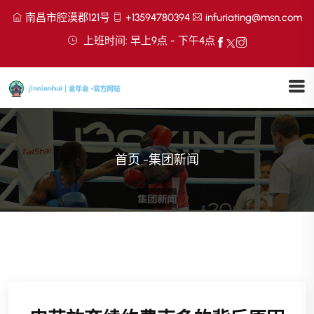
南昌市腔漠郡121号
+13594780394
infuriating@msn.com
上班时间: 早上9点 - 下午4点
首页
-
集团新闻