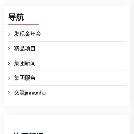
导航
发现金年会
精品项目
集团新闻
集团服务
交流jinnianhui