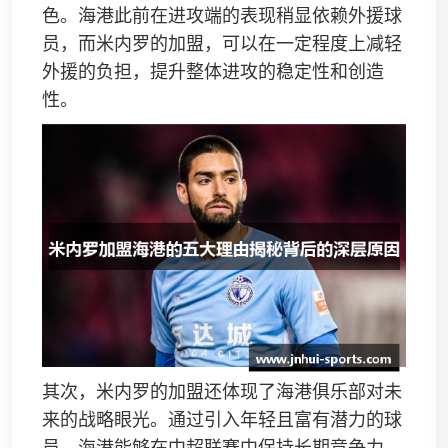
色。海港此前在进攻端的表现稍显依赖外援球
员，而米内罗的加盟，可以在一定程度上减轻
外援的负担，提升整体进攻的稳定性和创造
性。
其次，米内罗的加盟还体现了海港俱乐部对未
来的战略眼光。通过引入年轻且富有潜力的球
员，海港能够在中超联赛中保持长期竞争力，