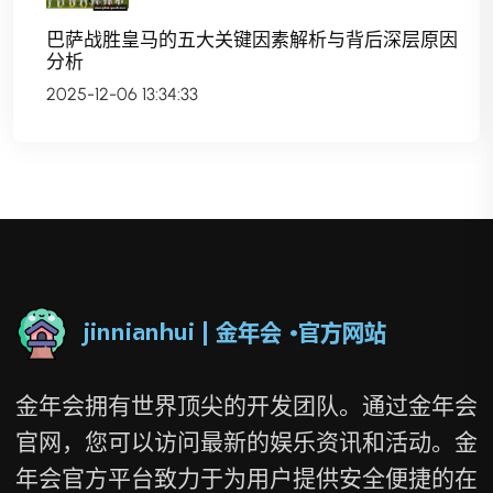
巴萨战胜皇马的五大关键因素解析与背后深层原因
分析
2025-12-06 13:34:33
金年会拥有世界顶尖的开发团队。通过金年会
官网，您可以访问最新的娱乐资讯和活动。金
年会官方平台致力于为用户提供安全便捷的在