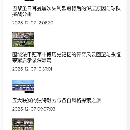
巴黎圣日耳曼屡次失利欧冠背后的深层原因与球队
挑战分析
2025-12-07 12:08:30
围绕法甲冠军十段历史记忆的传奇风云回望与永恒
荣耀启示录深思篇
2025-12-07 10:39:01
五大联赛的独特魅力与各自风格探索之旅
2025-12-07 09:07:03