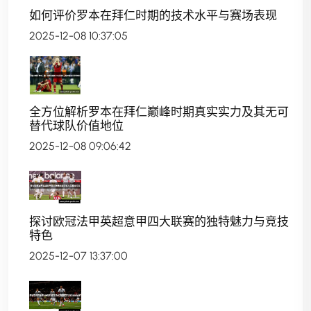
如何评价罗本在拜仁时期的技术水平与赛场表现
2025-12-08 10:37:05
全方位解析罗本在拜仁巅峰时期真实实力及其无可
替代球队价值地位
2025-12-08 09:06:42
探讨欧冠法甲英超意甲四大联赛的独特魅力与竞技
特色
2025-12-07 13:37:00