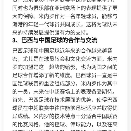
同时也为俱乐部在亚洲赛场上的表现提供了更
大的保障。米内罗作为一名年轻球员，能够与
海港的年轻一代球员共同成长，这将为球队未
来的持续发展提供强有力的支持。
3、巴西与中国足球的合作与交流
巴西足球和中国足球近年来的合作越来越紧
密，尤其是在球员转会和文化交流方面。米内
罗的加盟是这一趋势的缩影，也为两国之间的
足球合作增添了新的维度。巴西球员一直是中
国足球联赛的重要组成部分，米内罗作为其中
的一员，未来在中超赛场上的表现备受期待。
首先，巴西足球在技术层面的优势，使得巴西
球员在中超联赛中往往能够迅速适应并取得优
异成绩。米内罗的技术特点十分适合中国联赛
的比赛风格，他的控球、传球能力，以及在高