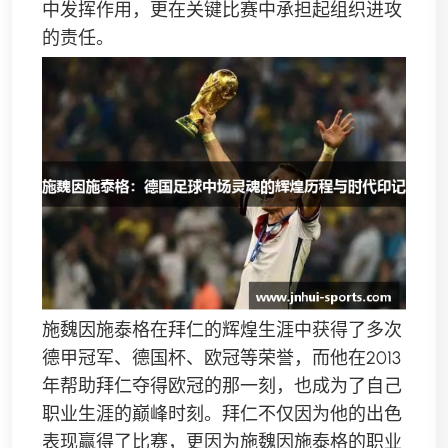
中发挥作用，更在关键比赛中承担起组织进攻
的责任。
施魏因施泰格在拜仁的辉煌生涯中获得了多次
德甲冠军、德国杯、欧冠等荣誉，而他在2013
年帮助拜仁夺得欧冠的那一刻，也成为了自己
职业生涯的巅峰时刻。拜仁不仅因为他的出色
表现赢得了比赛，更因为施魏因施泰格的职业