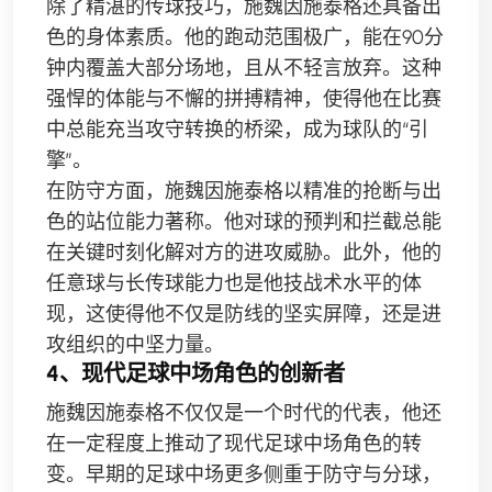
除了精湛的传球技巧，施魏因施泰格还具备出
色的身体素质。他的跑动范围极广，能在90分
钟内覆盖大部分场地，且从不轻言放弃。这种
强悍的体能与不懈的拼搏精神，使得他在比赛
中总能充当攻守转换的桥梁，成为球队的“引
擎”。
在防守方面，施魏因施泰格以精准的抢断与出
色的站位能力著称。他对球的预判和拦截总能
在关键时刻化解对方的进攻威胁。此外，他的
任意球与长传球能力也是他技战术水平的体
现，这使得他不仅是防线的坚实屏障，还是进
攻组织的中坚力量。
4、现代足球中场角色的创新者
施魏因施泰格不仅仅是一个时代的代表，他还
在一定程度上推动了现代足球中场角色的转
变。早期的足球中场更多侧重于防守与分球，