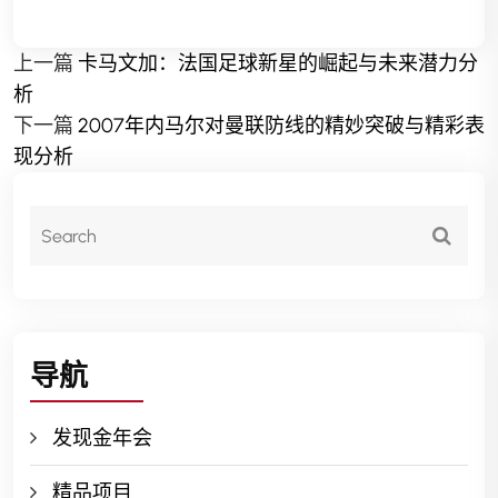
上一篇
卡马文加：法国足球新星的崛起与未来潜力分
析
下一篇
2007年内马尔对曼联防线的精妙突破与精彩表
现分析
导航
发现金年会
精品项目