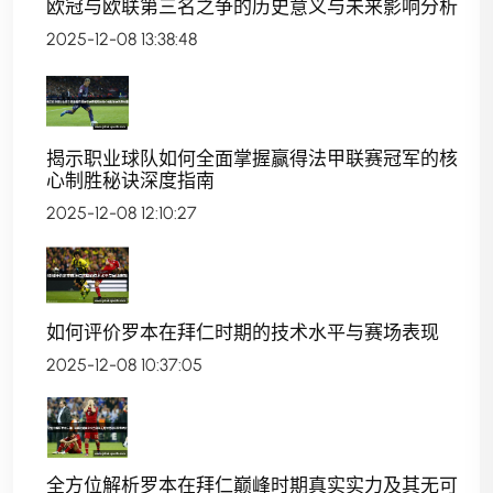
欧冠与欧联第三名之争的历史意义与未来影响分析
2025-12-08 13:38:48
揭示职业球队如何全面掌握赢得法甲联赛冠军的核
心制胜秘诀深度指南
2025-12-08 12:10:27
如何评价罗本在拜仁时期的技术水平与赛场表现
2025-12-08 10:37:05
全方位解析罗本在拜仁巅峰时期真实实力及其无可