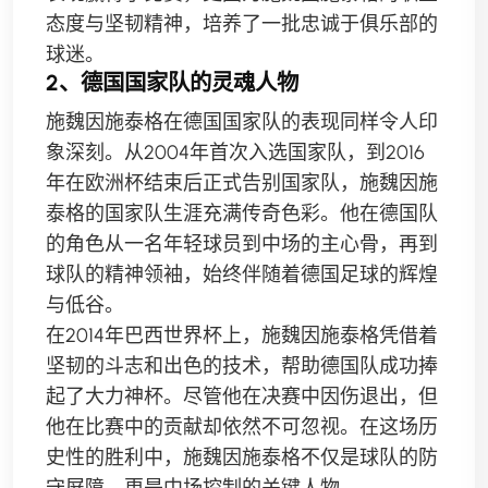
态度与坚韧精神，培养了一批忠诚于俱乐部的
球迷。
2、德国国家队的灵魂人物
施魏因施泰格在德国国家队的表现同样令人印
象深刻。从2004年首次入选国家队，到2016
年在欧洲杯结束后正式告别国家队，施魏因施
泰格的国家队生涯充满传奇色彩。他在德国队
的角色从一名年轻球员到中场的主心骨，再到
球队的精神领袖，始终伴随着德国足球的辉煌
与低谷。
在2014年巴西世界杯上，施魏因施泰格凭借着
坚韧的斗志和出色的技术，帮助德国队成功捧
起了大力神杯。尽管他在决赛中因伤退出，但
他在比赛中的贡献却依然不可忽视。在这场历
史性的胜利中，施魏因施泰格不仅是球队的防
守屏障，更是中场控制的关键人物。