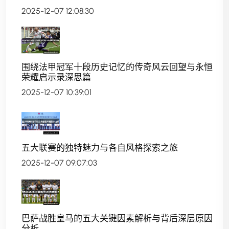
2025-12-07 12:08:30
围绕法甲冠军十段历史记忆的传奇风云回望与永恒
荣耀启示录深思篇
2025-12-07 10:39:01
五大联赛的独特魅力与各自风格探索之旅
2025-12-07 09:07:03
巴萨战胜皇马的五大关键因素解析与背后深层原因
分析