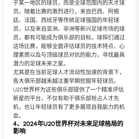
于某一地区的球员，而是全球范围内的天才球
员。随着比赛的激烈进行，来自巴西、阿根
廷、法国、西班牙等传统足球强国的年轻球
员，以及来自亚洲、非洲等新兴足球市场的球
员，都有可能成为俱乐部的目标。球探们通过
这场比赛，能够全面评估球员的技术特点、心
理素质以及与顶级球员对抗的能力，寻找最具
潜力的足球未来之星。
尤其是在当前足球人才流动性加速的背景下，
各大俱乐部越来越注重早期挖掘年轻球员。
U20世界杯为这些俱乐部提供了一个精准评估
新星的平台，不仅有助于俱乐部抢占人才先
机，也让年轻球员有了更多展现自我能力的机
会。
4、2024年U20世界杯对未来足球格局的
影响