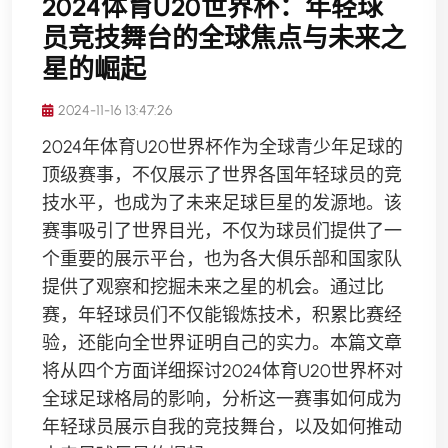
2024体育U20世界杯：年轻球
员竞技舞台的全球焦点与未来之
星的崛起
2024-11-16 13:47:26
2024年体育U20世界杯作为全球青少年足球的
顶级赛事，不仅展示了世界各国年轻球员的竞
技水平，也成为了未来足球巨星的发源地。该
赛事吸引了世界目光，不仅为球员们提供了一
个重要的展示平台，也为各大俱乐部和国家队
提供了观察和挖掘未来之星的机会。通过比
赛，年轻球员们不仅能锻炼技术，积累比赛经
验，还能向全世界证明自己的实力。本篇文章
将从四个方面详细探讨2024体育U20世界杯对
全球足球格局的影响，分析这一赛事如何成为
年轻球员展示自我的竞技舞台，以及如何推动