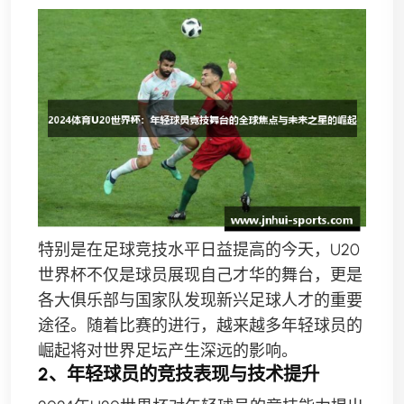
特别是在足球竞技水平日益提高的今天，U20
世界杯不仅是球员展现自己才华的舞台，更是
各大俱乐部与国家队发现新兴足球人才的重要
途径。随着比赛的进行，越来越多年轻球员的
崛起将对世界足坛产生深远的影响。
2、年轻球员的竞技表现与技术提升