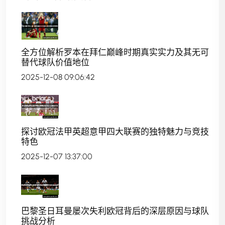
全方位解析罗本在拜仁巅峰时期真实实力及其无可
替代球队价值地位
2025-12-08 09:06:42
探讨欧冠法甲英超意甲四大联赛的独特魅力与竞技
特色
2025-12-07 13:37:00
巴黎圣日耳曼屡次失利欧冠背后的深层原因与球队
挑战分析