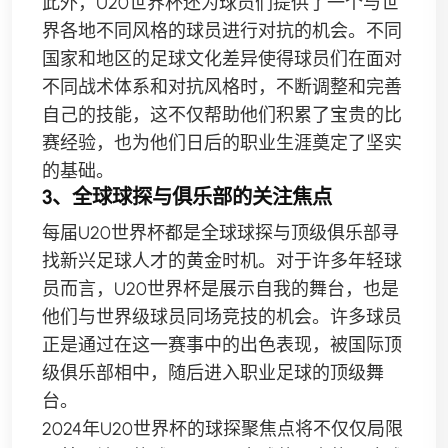
此外，U20世界杯还为球员们提供了一个与世
界各地不同风格的球员进行对抗的机会。不同
国家和地区的足球文化差异使得球员们在面对
不同战术体系和对抗风格时，不断调整和完善
自己的技能，这不仅帮助他们积累了宝贵的比
赛经验，也为他们日后的职业生涯奠定了坚实
的基础。
3、全球球探与俱乐部的关注焦点
每届U20世界杯都是全球球探与顶级俱乐部寻
找新兴足球人才的黄金时机。对于许多年轻球
员而言，U20世界杯是展示自我的舞台，也是
他们与世界级球员同场竞技的机会。许多球员
正是通过在这一赛事中的出色表现，被国际顶
级俱乐部相中，随后进入职业足球的顶级舞
台。
2024年U20世界杯的球探聚焦点将不仅仅局限