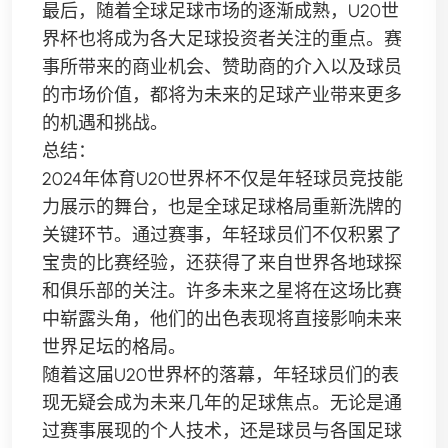
最后，随着全球足球市场的逐渐成熟，U20世
界杯也将成为各大足球投资者关注的重点。赛
事所带来的商业机会、赞助商的介入以及球员
的市场价值，都将为未来的足球产业带来更多
的机遇和挑战。
总结：
2024年体育U20世界杯不仅是年轻球员竞技能
力展示的舞台，也是全球足球格局重新洗牌的
关键环节。通过赛事，年轻球员们不仅积累了
宝贵的比赛经验，还获得了来自世界各地球探
和俱乐部的关注。许多未来之星将在这场比赛
中崭露头角，他们的出色表现将直接影响未来
世界足坛的格局。
随着这届U20世界杯的落幕，年轻球员们的表
现无疑会成为未来几年的足球焦点。无论是通
过赛事展现的个人技术，还是球员与各国足球