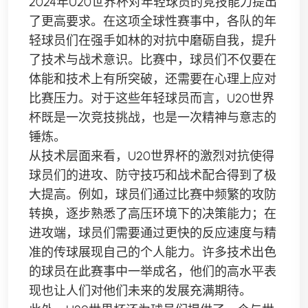
2024年U20世界杯对年轻球员的竞技能力提出
了更高要求。在这项全球性赛事中，各队的年
轻球员们在强手如林的对抗中磨砺自我，提升
了技术与战术意识。比赛中，球员们不仅要在
体能和技术上有所突破，还需要在心理上应对
比赛压力。对于这些年轻球员而言，U20世界
杯既是一次竞技挑战，也是一次精神与意志的
锤炼。
从技术层面来看，U20世界杯的激烈对抗使得
球员们的进攻、防守技巧和战术配合得到了极
大提高。例如，球员们通过比赛中频繁的攻防
转换，逐步熟悉了高压环境下的决策能力；在
进攻端，球员们需要通过更快的反应速度与精
准的传球展现自己的个人能力。许多技术出色
的球员在此赛事中一举成名，他们的高水平表
现也让人们对他们未来的发展充满期待。