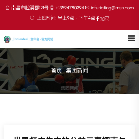
南昌市腔漠郡121号
+13594780394
infuriating@msn.com
上班时间: 早上9点 - 下午4点
首页
-
集团新闻