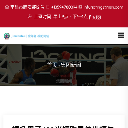
南昌市腔漠郡121号
+13594780394
infuriating@msn.com
上班时间: 早上9点 - 下午4点
首页
-
集团新闻