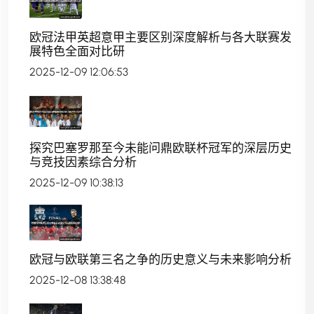
欧冠法甲英超意甲主要区别深度解析与各大联赛发
展特色全面对比研
2025-12-09 12:06:53
探究巴塞罗那至今未能问鼎欧联杯冠军的深层历史
与竞技因素综合分析
2025-12-09 10:38:13
欧冠与欧联第三名之争的历史意义与未来影响分析
2025-12-08 13:38:48