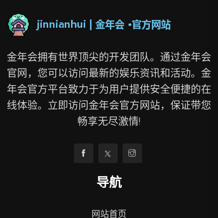
金年会拥有世界顶尖的开发团队。通过金年会
官网，您可以访问最新的娱乐资讯和活动。金
年会官方平台致力于为用户提供安全便捷的在
线体验。立即访问金年会官方网站，保证带您
畅享无尽激情!
导航
网站首页