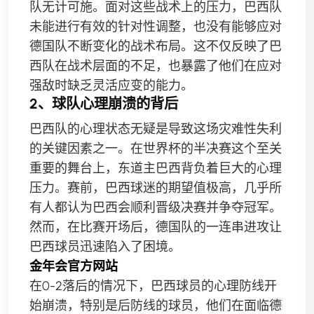
队无计可施。面对这些战术上的压力，巴西队
未能进行有效的针对性调整，也没有能够应对
德国队不断变化的战术布局。这不仅反映了巴
西队在战术层面的不足，也暴露了他们在应对
强敌时缺乏灵活应变的能力。
2、球队心理崩溃的背后
巴西队的心理状态无疑是导致这场灾难性失利
的关键因素之一。在世界杯的半决赛这个至关
重要的舞台上，东道主巴西背负着巨大的心理
压力。赛前，巴西球迷的期望值极高，几乎所
有人都认为巴西会顺利晋级决赛并争夺冠军。
然而，在比赛开场后，德国队的一连串进攻让
巴西球员迅速陷入了困境。
金年会官方网站
在0-2落后的情况下，巴西球员的心理防线开
始崩溃，特别是后防线的球员，他们在面临德