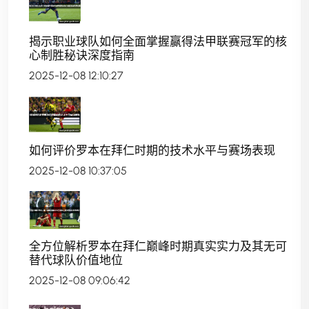
揭示职业球队如何全面掌握赢得法甲联赛冠军的核
心制胜秘诀深度指南
2025-12-08 12:10:27
如何评价罗本在拜仁时期的技术水平与赛场表现
2025-12-08 10:37:05
全方位解析罗本在拜仁巅峰时期真实实力及其无可
替代球队价值地位
2025-12-08 09:06:42