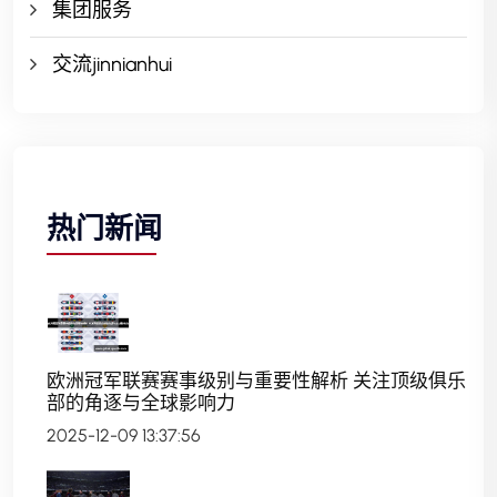
集团服务
交流jinnianhui
热门新闻
欧洲冠军联赛赛事级别与重要性解析 关注顶级俱乐
部的角逐与全球影响力
2025-12-09 13:37:56