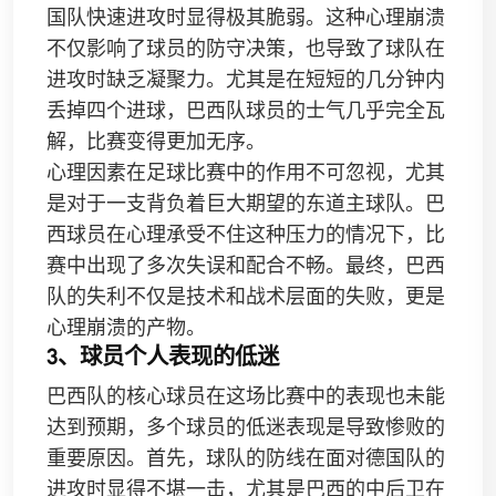
国队快速进攻时显得极其脆弱。这种心理崩溃
不仅影响了球员的防守决策，也导致了球队在
进攻时缺乏凝聚力。尤其是在短短的几分钟内
丢掉四个进球，巴西队球员的士气几乎完全瓦
解，比赛变得更加无序。
心理因素在足球比赛中的作用不可忽视，尤其
是对于一支背负着巨大期望的东道主球队。巴
西球员在心理承受不住这种压力的情况下，比
赛中出现了多次失误和配合不畅。最终，巴西
队的失利不仅是技术和战术层面的失败，更是
心理崩溃的产物。
3、球员个人表现的低迷
巴西队的核心球员在这场比赛中的表现也未能
达到预期，多个球员的低迷表现是导致惨败的
重要原因。首先，球队的防线在面对德国队的
进攻时显得不堪一击，尤其是巴西的中后卫在